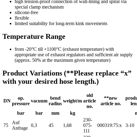
high tension-proof connection of wall-lining and spiral via
special clamp mechanism
silicone-free
flexible
limited suitability for long-term kink movements
Temperature Range
from -20°C till +1100°C (exhaust temperature) with
appropriate use of exhaust regulators and sufficient air supply
(approx. 50% at the maximum given temperature)
Product Variations (**Please replace “x”
with your desired hose length.)
old
op.
bend
**new
produ
DN
vacuum
weight/m
article
pressure
radius
article no.
len
no.
bar
bar
mm
kg
230-
Auf
75
0,3
45
1,68
075-
000319:75:x
3-10
Anfrage
111