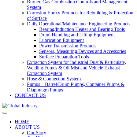
Burner, Gas Combustion Controls and Management
System
Corrosion Epoxy Products for Rebuilding & Protection
of Surface
Daily Operational/Maintenance Engineering Products
Bearing/Induction Heater and Bearing Tools
Drum Handling and Lifting Equipment
Lubrication Equipment
Power Transmission Products
Sensors, Measuring Devices and Accessories
Surface Preparation Tools
Extraction System for Industrial Dust & Particulate,
Welding Fumes & Oil Mist and Vehicle Exhaust
Extraction System
Hose & Connection System
Pumps – Barrel/Drum Pumps, Container Pumps &
Diaphragm Pumps
CONTACT US
HOME
ABOUT US
Our Story