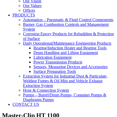
Our Vision
Our Values
Offices
PRODUCTS
Automation – Pneumatic & Fluid Control Components
Burner, Gas Combustion Controls and Management
System
Corrosion Epoxy Products for Rebuilding & Protection
of Surface
Daily Operational/Maintenance Engineering Products
Bearing/Induction Heater and Bearing Tools
Drum Handling and Lifting Equipment
Lubrication Equipment
Power Transmission Products
Sensors, Measuring Devices and Accessories
Surface Preparation Tools
Extraction System for Industrial Dust & Particulate,
Welding Fumes & Oil Mist and Vehicle Exhaust
Extraction System
Hose & Connection System
Pumps – Barrel/Drum Pumps, Container Pumps &
Diaphragm Pumps
CONTACT US
Master-Clip HT 1100