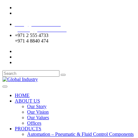
Mussafah Industrial Area-ABU DHABI (UAE)
DIP Greens Community-DUBAI (UAE)
sales@globalentco.com
gemuae@globalentco.com
+971 2 555 4733
+971 4 8840 474
HOME
ABOUT US
Our Story
Our Vision
Our Values
Offices
PRODUCTS
Automation – Pneumatic & Fluid Control Components